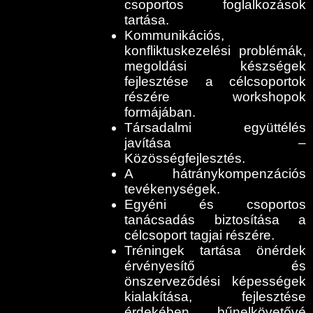
csoportos foglalkozások
tartása.
Kommunikációs,
konfliktuskezelési problémák,
megoldási készségek
fejlesztése a célcsoportok
részére workshopok
formájában.
Társadalmi együttélés
javítása –
Közösségfejlesztés.
A hátránykompenzációs
tevékenységek.
Egyéni és csoportos
tanácsadás biztosítása a
célcsoport tagjai részére.
Tréningek tartása önérdek
érvényesítő és
önszerveződési képességek
kialakítása, fejlesztése
érdekében, bűnelkövetővé