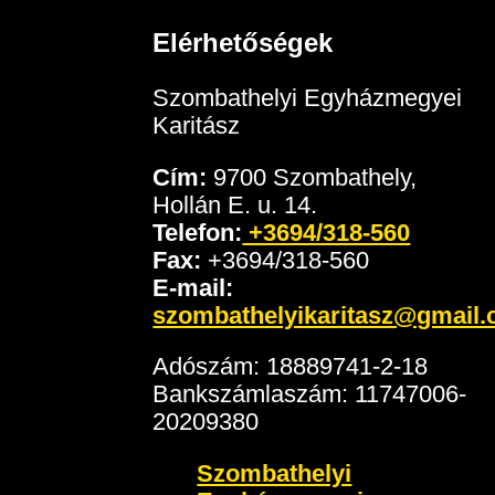
Elérhetőségek
Szombathelyi Egyházmegyei
Karitász
Cím:
9700 Szombathely,
Hollán E. u. 14.
Telefon:
+3694/318-560
Fax:
+3694/318-560
E-mail:
szombathelyikaritasz@gmail
Adószám: 18889741-2-18
Bankszámlaszám: 11747006-
20209380
Szombathelyi