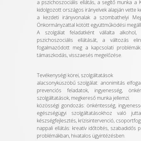
a pszichoszociális ellátás, a segítő munka a K
kidolgozott országos irányelvek alapján vette 
a kezdeti irányvonalak a szombathelyi M
Önkormányzattal kötött együttműködési megállap
A szolgálat feladatként vállalta alkohol
pszichoszociális ellátását, a változás eli
fogalmazódott meg a kapcsolati problémák 
támaszkodás, visszaesés megelőzése.
Tevékenységi körei, szolgáltatások
alacsonyküszöbű szolgálat: anonimitás elfoga
prevenciós feladatok, ingyenesség, önként
szolgáltatások, megkereső munka jellemzi.
közösségi gondozás: önkéntesség, ingyenesség
egészségügyi szolgáltatásokhoz való jut
készségfejlesztés, krízisintervenció, csoportf
nappali ellátás: kreatív időtöltés, szabadidő
problémákban, hivatalos ügyintézésben.