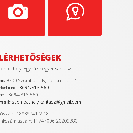
LÉRHETŐSÉGEK
ombathelyi Egyházmegyei Karitász
m:
9700 Szombathely, Hollán E. u. 14.
lefon:
+3694/318-560
x:
+3694/318-560
mail:
szombathelyikaritasz@gmail.com
ószám: 18889741-2-18
nkszámlaszám: 11747006-20209380