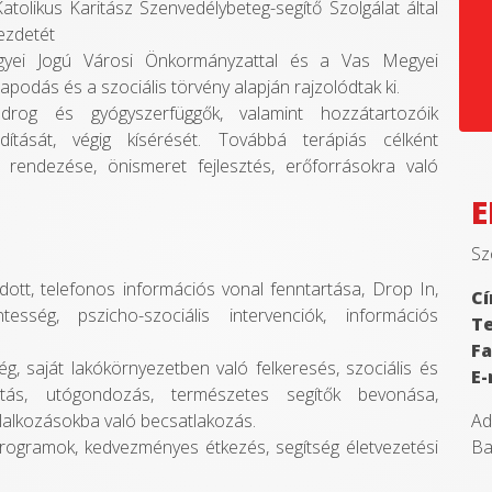
atolikus Karitász Szenvedélybeteg-segítő Szolgálat által
kezdetét
egyei Jogú Városi Önkormányzattal és a Vas Megyei
odás és a szociális törvény alapján rajzolódtak ki.
, drog és gyógyszerfüggők, valamint hozzátartozóik
ndítását, végig kísérését. Továbbá terápiás célként
rendezése, önismeret fejlesztés, erőforrásokra való
E
Sz
dott, telefonos információs vonal fenntartása, Drop In,
Cí
esség, pszicho-szociális intervenciók, információs
Te
Fa
, saját lakókörnyezetben való felkeresés, szociális és
E-
tatás, utógondozás, természetes segítők bevonása,
Ad
oglalkozásokba való becsatlakozás.
Ba
s programok, kedvezményes étkezés, segítség életvezetési