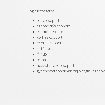
Foglalkozásaink
biblia csoport
szabadidős csoport
életmód csoport
kórház csoport
érintett csoport
kultúr klub
ifi klub
torna
hozzátartozói csoport
gyermekotthonokban zajló foglalkozások