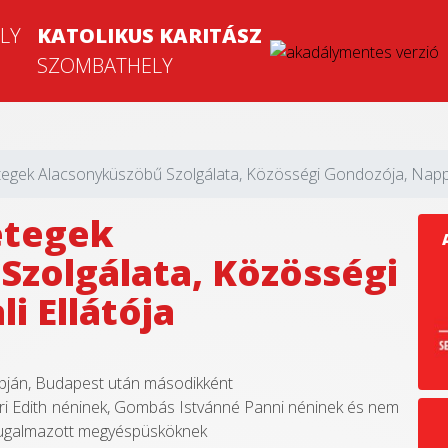
KATOLIKUS KARITÁSZ
SZOMBATHELY
egek Alacsonyküszöbű Szolgálata, Közösségi Gondozója, Nappal
etegek
Szolgálata, Közösségi
i Ellátója
lapján, Budapest után másodikként
ri Edith néninek, Gombás Istvánné Panni néninek és nem
nyugalmazott megyéspüsköknek