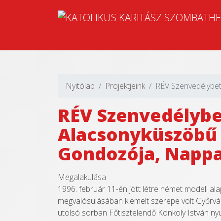
Nyitólap
Projektjeink
RÉV Szenvedélybet
RÉV Szenvedélyb
Alacsonyküszöbű 
Gondozója, Nappal
Megalakulása
1996. február 11-én jött létre német modell a
megvalósulásában kiemelt szerepe volt Győrvá
utolsó sorban Főtisztelendő Konkoly István 