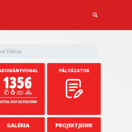
i Ellátója
ADOMÁNYVONAL
PÁLYÁZATOK
GALÉRIA
PROJEKTJEINK