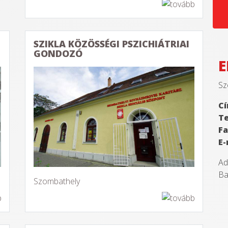
SZIKLA KÖZÖSSÉGI PSZICHIÁTRIAI
GONDOZÓ
E
Sz
Cí
Te
Fa
E-
Ad
Ba
Szombathely