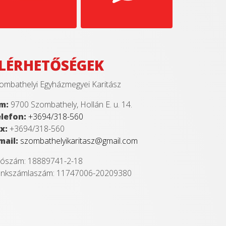
LÉRHETŐSÉGEK
ombathelyi Egyházmegyei Karitász
m:
9700 Szombathely, Hollán E. u. 14.
lefon:
+3694/318-560
x:
+3694/318-560
mail:
szombathelyikaritasz@gmail.com
ószám: 18889741-2-18
nkszámlaszám: 11747006-20209380